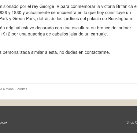
misionado por el rey George IV para conmemorar la victoria Británica 
1826 y 1830 y actualmente se encuentra en lo que hoy constituye un
e Park y Green Park, detrás de los jardines del palacio de Buckingham.
n original estuvo decorado con una escultura en bronce del primer
1912 por una quadriga de caballos jalando un carruaje.
a personalizada similar a esta, no dudes en contactarme.
o a mano
,
Londres
co.uk
Shop C