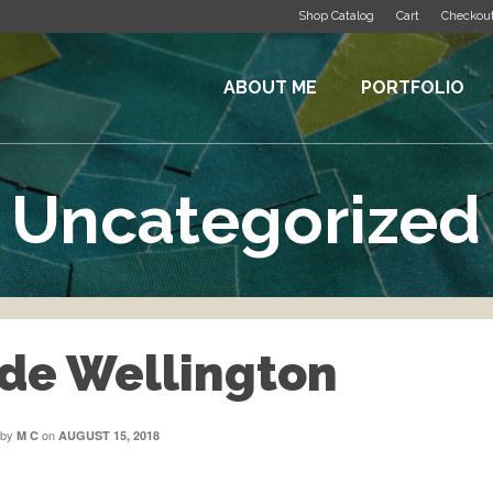
Shop Catalog
Cart
Checkou
ABOUT ME
PORTFOLIO
Uncategorized
 de Wellington
by
on
M C
AUGUST 15, 2018