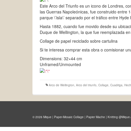
Este Arco del Triunfo es un icono de Londres, co
las Guerras Napoleónicas, fue construido entre 
parque \’isla\’ separado por el tráfico entre Hyd
Hasta 1882, cuando fue movido desde su ubicació
Duque de Wellington, la que fue reemplazada en 
Collage de papel reciclado sobre cartulina
Si te interesa comprar esta obra o comisionar un
Dimensions: 32×44 cm
Unframed/Unmounted
Arco de Wellington
,
Arco del triunfo
,
Collage
,
Cuadriga
,
Hech
© 2026 Mique | Paper-Mosaic Collage | Papier Mache | Knitting @Mique.