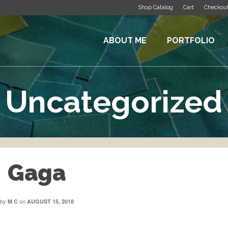
Shop Catalog
Cart
Checkou
ABOUT ME
PORTFOLIO
Uncategorized
Gaga
by
on
M C
AUGUST 15, 2018