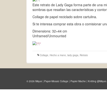
Este retrato de Lady Gaga forma parte de una min
sombras que resaltan las características y contor
Collage de papel reciclado sobre cartulina.
Si te interesa comprar esta obra o comisionar un
Dimensions: 32×44 cm
Unframed/Unmounted
Collage
,
Hecho a mano
,
lady gaga
,
Retrato
© 2026 Mique | Paper-Mosaic Collage | Papier Mache | Knitting @Mique.