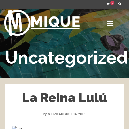
0
Uncategorized
La Reina Lulú
by
on
M C
AUGUST 14, 2018