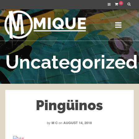
0
Uncategorized
Pingüinos
by
on
M C
AUGUST 14, 2018