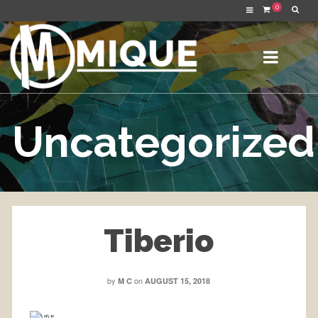
0
Uncategorized
Tiberio
by
on
M C
AUGUST 15, 2018