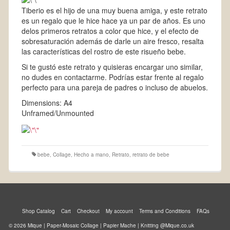
Tiberio es el hijo de una muy buena amiga, y este retrato
es un regalo que le hice hace ya un par de años. Es uno
delos primeros retratos a color que hice, y el efecto de
sobresaturación además de darle un aire fresco, resalta
las características del rostro de este risueño bebe.
Si te gustó este retrato y quisieras encargar uno similar,
no dudes en contactarme. Podrías estar frente al regalo
perfecto para una pareja de padres o incluso de abuelos.
Dimensions: A4
Unframed/Unmounted
bebe
,
Collage
,
Hecho a mano
,
Retrato
,
retrato de bebe
Shop Catalog
Cart
Checkout
My account
Terms and Conditions
FAQs
© 2026 Mique | Paper-Mosaic Collage | Papier Mache | Knitting @Mique.co.uk